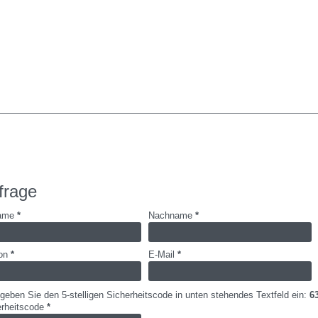
frage
name
*
Nachname
*
fon
*
E-Mail
*
 geben Sie den 5-stelligen Sicherheitscode in unten stehendes Textfeld ein:
6
erheitscode
*